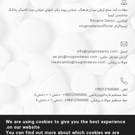
سعادت آباد، ضلع شرقی میدان فرهنگ، خیابان پیوند یکم، انتهای خیابان مدیا کاشیگر، پلاک2،
ساختمان کیمیا
لینکدین : Rougine Darou
اینستاگرام: rouginedarouofficial
ایمیل : info@rouginedarou.com
گزارش عوارض جانبی : ae.ptc@rouginedarou.com
سوالات پزشکی : medicalinfo@rouginedarou.com
تلفن : 982127605000+
خط مستقیم فارماکوویژیلانس : 982127605000+ - داخلی 1 -> داخلی 3
خط مستقیم سوالات پزشکی : 982127605000+ - داخلی 1 -> داخلی 4
© 1398 تمامی حقوق وب سایت متعلق به شرکت روژین دارو می باشد.
We are using cookies to give you the best experience
Made by
on our website.
You can find out more about which cookies we are