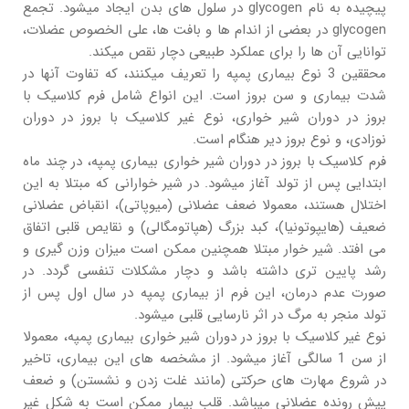
پیچیده به نام glycogen در سلول های بدن ایجاد میشود. تجمع
glycogen در بعضی از اندام ها و بافت ها، علی الخصوص عضلات،
توانایی آن ها را برای عملکرد طبیعی دچار نقص میکند.
محققین 3 نوع بیماری پمپه را تعریف میکنند، که تفاوت آنها در
شدت بیماری و سن بروز است. این انواع شامل فرم کلاسیک با
بروز در دوران شیر خواری، نوع غیر کلاسیک با بروز در دوران
نوزادی، و نوع بروز دیر هنگام است.
فرم کلاسیک با بروز در دوران شیر خواری بیماری پمپه، در چند ماه
ابتدایی پس از تولد آغاز میشود. در شیر خوارانی که مبتلا به این
اختلال هستند، معمولا ضعف عضلانی (میوپاتی)، انقباض عضلانی
ضعیف (هایپوتونیا)، کبد بزرگ (هپاتومگالی) و نقایص قلبی اتفاق
می افتد. شیر خوار مبتلا همچنین ممکن است میزان وزن گیری و
رشد پایین تری داشته باشد و دچار مشکلات تنفسی گردد. در
صورت عدم درمان، این فرم از بیماری پمپه در سال اول پس از
تولد منجر به مرگ در اثر نارسایی قلبی میشود.
نوع غیر کلاسیک با بروز در دوران شیر خواری بیماری پمپه، معمولا
از سن 1 سالگی آغاز میشود. از مشخصه های این بیماری، تاخیر
در شروع مهارت های حرکتی (مانند غلت زدن و نشستن) و ضعف
پیش رونده عضلانی میباشد. قلب بیمار ممکن است به شکل غیر